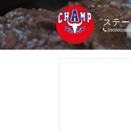
ステー
090900003