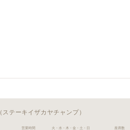
（ステーキイザカヤチャンプ）
営業時間
火・水・木・金・土・日
座席数