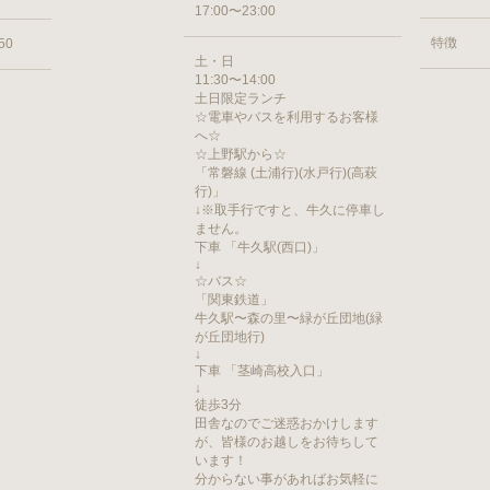
17:00〜23:00
特徴
50
土・日
11:30〜14:00
土日限定ランチ
☆電車やバスを利用するお客様
へ☆
☆上野駅から☆
「常磐線 (土浦行)(水戸行)(高萩
行)」
↓※取手行ですと、牛久に停車し
ません。
下車 「牛久駅(西口)」
↓
☆バス☆
「関東鉄道」
牛久駅〜森の里〜緑が丘団地(緑
が丘団地行)
↓
下車 「茎崎高校入口」
↓
徒歩3分
田舎なのでご迷惑おかけします
が、皆様のお越しをお待ちして
います！
分からない事があればお気軽に