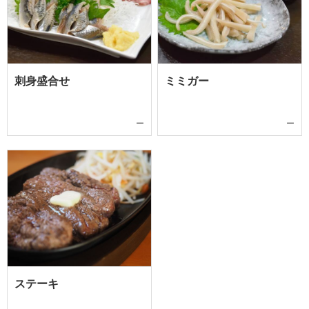
刺身盛合せ
ミミガー
ー
ー
ステーキ