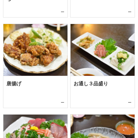
ー
ー
唐揚げ
お通し３品盛り
ー
ー