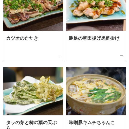
カツオのたたき
豚足の竜田揚げ黒酢掛け
-
ー
タラの芽と柿の葉の天ぷ
味噌豚キムチちゃんこ
ら