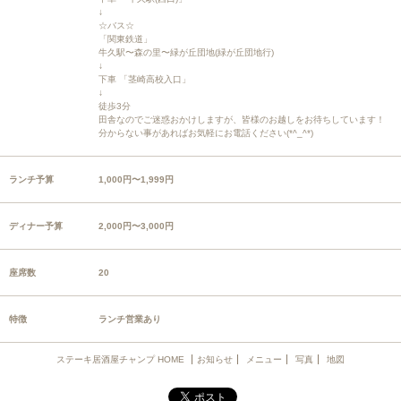
↓
☆バス☆
「関東鉄道」
牛久駅〜森の里〜緑が丘団地(緑が丘団地行)
↓
下車 「茎崎高校入口」
↓
徒歩3分
田舎なのでご迷惑おかけしますが、皆様のお越しをお待ちしています！
分からない事があればお気軽にお電話ください(*^_^*)
ランチ予算
1,000円〜1,999円
ディナー予算
2,000円〜3,000円
座席数
20
特徴
ランチ営業あり
ステーキ居酒屋チャンプ HOME
お知らせ
メニュー
写真
地図