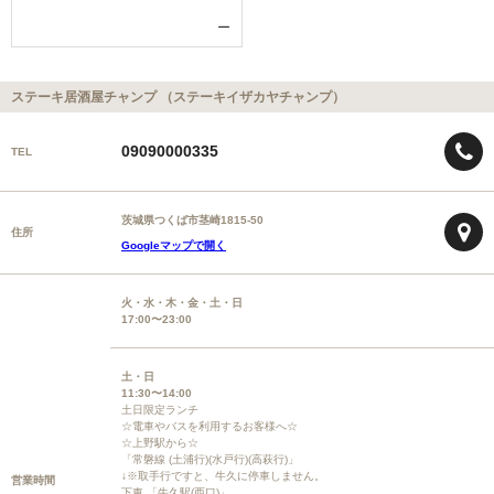
ー
ステーキ居酒屋チャンプ （ステーキイザカヤチャンプ）
09090000335
TEL
茨城県つくば市茎崎1815-50
住所
Googleマップで開く
火・水・木・金・土・日
17:00〜23:00
土・日
11:30〜14:00
土日限定ランチ
☆電車やバスを利用するお客様へ☆
☆上野駅から☆
「常磐線 (土浦行)(水戸行)(高萩行)」
↓※取手行ですと、牛久に停車しません。
営業時間
下車 「牛久駅(西口)」