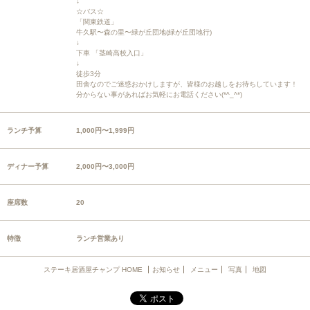
↓
☆バス☆
「関東鉄道」
牛久駅〜森の里〜緑が丘団地(緑が丘団地行)
↓
下車 「茎崎高校入口」
↓
徒歩3分
田舎なのでご迷惑おかけしますが、皆様のお越しをお待ちしています！
分からない事があればお気軽にお電話ください(*^_^*)
ランチ予算
1,000円〜1,999円
ディナー予算
2,000円〜3,000円
座席数
20
特徴
ランチ営業あり
ステーキ居酒屋チャンプ HOME
お知らせ
メニュー
写真
地図