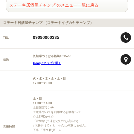
ステーキ居酒屋チャンプ のメニュー一覧に戻る
ステーキ居酒屋チャンプ （ステーキイザカヤチャンプ）
09090000335
TEL
茨城県つくば市茎崎1815-50
住所
Googleマップで開く
火・水・木・金・土・日
17:00〜23:00
土・日
11:30〜14:00
土日限定ランチ
☆電車やバスを利用するお客様へ☆
☆上野駅から☆
「常磐線 (土浦行)(水戸行)(高萩行)」
↓※取手行ですと、牛久に停車しません。
営業時間
下車 「牛久駅(西口)」