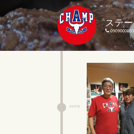
ステー
090900003
約8年前