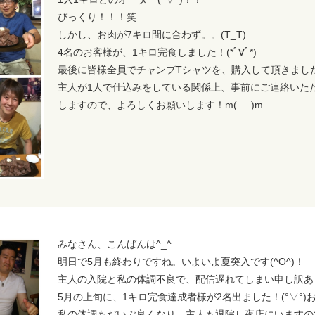
びっくり！！！笑
しかし、お肉が7キロ間に合わず。。(T_T)
4名のお客様が、1キロ完食しました！(*ﾟ∀ﾟ*)
最後に皆様全員でチャンプTシャツを、購入して頂きました！
主人が1人で仕込みをしている関係上、事前にご連絡いた
しますので、よろしくお願いします！m(_ _)m
みなさん、こんばんは^_^
明日で5月も終わりですね。いよいよ夏突入です(^O^)！
主人の入院と私の体調不良で、配信遅れてしまい申し訳あ
5月の上旬に、1キロ完食達成者様が2名出ました！(°▽°
私の体調もだいぶ良くなり、主人も退院し夜店にいますの